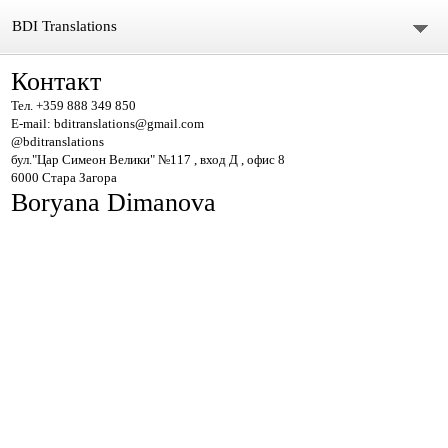
BDI Translations
Контакт
За мен
Тел. +359 888 349 850
E-mail: bditranslations@gmail.com
Контакт
@bditranslations
бул."Цар Симеон Велики" №117 , вход Д , офис 8
новини преводи
6000 Стара Загора
Boryana Dimanova
Преводи и легализации
Официални Преводи
Работа при нас
Work and Travel
Визи за Канада и САЩ
Курсове по английски