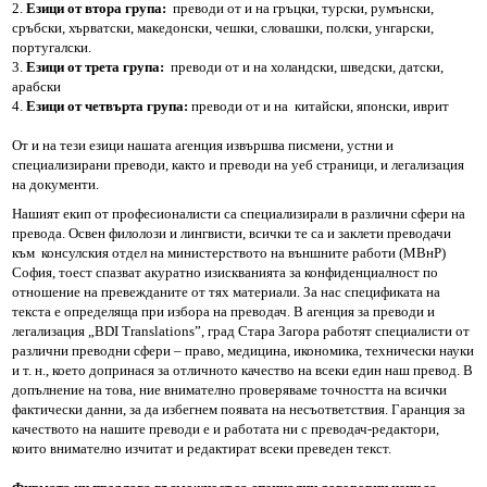
Езици от втора група:
преводи от и на гръцки, турски, румънски,
сръбски, хърватски, македонски, чешки, словашки, полски, унгарски,
португалски.
Езикови услуги
Езици от трета група:
преводи от и на холандски, шведски, датски,
арабски
Преводи Онлайн
Езици от четвърта група:
преводи от и на китайски, японски, иврит
От и на тези езици нашата агенция извършва писмени, устни и
on-line translations EN
специализирани преводи, както и преводи на уеб страници, и легализация
на документи.
BDI Translations EN
Нашият екип от професионалисти са специализирали в различни сфери на
превода. Освен филолози и лингвисти, всички те са и заклети преводачи
към консулския отдел на министерството на външните работи (МВнР)
София, тоест спазват акуратно изискванията за конфиденциалност по
отношение на превежданите от тях материали. За нас спецификата на
текста е определяща при избора на преводач. В агенция за преводи и
легализация „BDI Translations”, град Стара Загора работят специалисти от
различни преводни сфери – право, медицина, икономика, технически науки
и т. н., което допринася за отличното качество на всеки един наш превод. В
допълнение на това, ние внимателно проверяваме точността на всички
фактически данни, за да избегнем появата на несъответствия. Гаранция за
качеството на нашите преводи е и работата ни с преводач-редактори,
които внимателно изчитат и редактират всеки преведен текст.