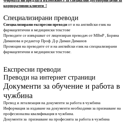
Фирмата ни предлага възможност за специални договорни цени за
корпоративни клиенти !
Специализирани преводи
Специализирани експресни преводи
от и на английски език на
фармацевтични и медицински текстове
Преводите се извършват от лицензиран преводач от МВнР , Боряна
Диманова и редактор Проф. Д-р Диман Диманов
Промоция на преводите от и на английски език на специализирани
фармацевтични и медицински текстове.
Експресни преводи
Преводи на интернет страници
Документи за обучение и работа в
чужбина
Превод и легализация на документи за работа в чужбина
Информация за издаване на документи необходими за признаване на
професионална квалификация в чужбина.
Документи за признаване на професията за работа в чужбина