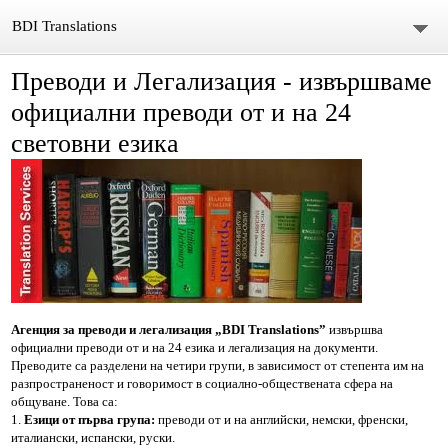
BDI Translations
Преводи и Легализация - извършваме
За мен
официални преводи от и на 24
Контакт
световни езика
новини преводи
Преводи и легализации
Официални Преводи
Работа при нас
Агенция за преводи и легализация „BDI Translations”
извършва
официални преводи от и на 24 езика и легализация на документи.
Work and Travel
Преводите са разделени на четири групи, в зависимост от степента им на
разпространеност и говоримост в социално-обществената сфера на
общуване. Това са:
Визи за Канада и САЩ
Езици от първа група:
преводи от и на английски, немски, френски,
италиански, испански, руски.
Курсове по английски