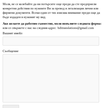
Моля, не се колебайте да ни потърсите още преди да сте предприели
конкретни действия по нужните Ви за превод и легализация лични или
фирмени документи. Всеки един от тях изисква внимание преди още да
бъде издаден в нужният му вид.
Ако желаете да работим съвместно, моля попълнете следната форма:
или се свържете с нас на следния адрес: bditranslations@gmail.com
Вашият имейл
Съобщение