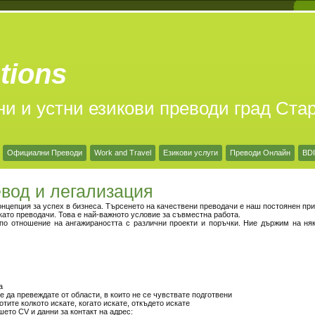
tions
ни и устни езикови преводи град Ста
Официални Преводи
Work and Travel
Езикови услуги
Преводи Онлайн
BDI
евод и легализация
онцепция за успех в бизнеса. Търсенето на качествени преводачи е наш постоянен при
като преводачи. Това е най-важното условие за съвместна работа.
о отношение на ангажираността с различни проекти и поръчки. Ние държим на ня
а
е да превеждате от области, в които не се чувствате подготвени
тите колкото искате, когато искате, откъдето искате
шето CV и данни за контакт на адрес: