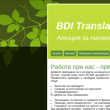
BDI Transla
Агенция за писме
За мен
Контакт
Преводи и легализации
Работа при нас - пр
Добрите преводачи са в основата на нашата к
всичко, търсим хора, които ИСКАТ да работят 
Професията преводач е свободна професия п
неща:
Качество на преводите
Срокове за изпълнение на поръчките
Конфиденциалност
В замяна на това предлагаме:
Заплащане, по-високо от средното в бранш
Преводи, които предпочитате – не изисквам
Гъвкавост по отношение на заетостта – рабо
Ако проявявате интерес, изпратете е-mail с Ва