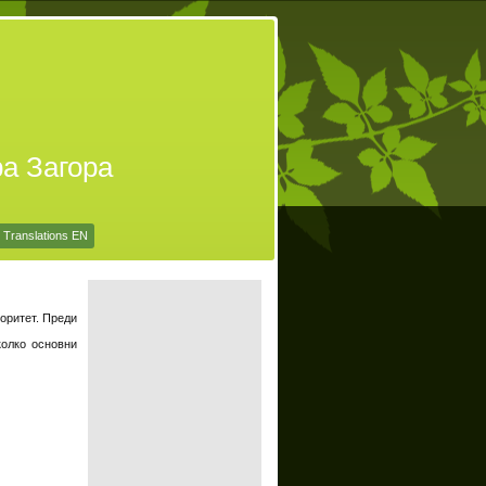
ра Загора
 Translations EN
оритет. Преди
колко основни